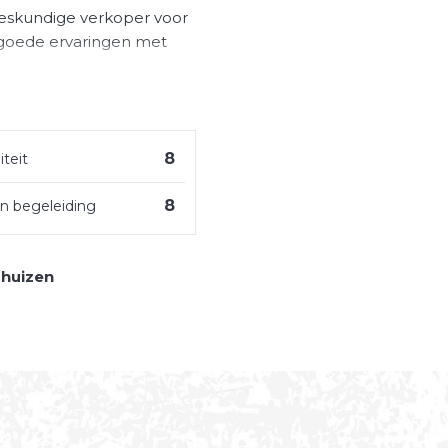
deskundige verkoper voor
goede ervaringen met
8
iteit
8
en begeleiding
ghuizen