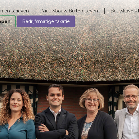
n en tarieven
Nieuwbouw Buiten Leven
Bouwkavels 
open
Bedrijfsmatige taxatie