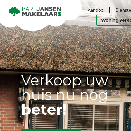
Aanbod
Dienste
Woning verk
Verkoop uw
huis nu nog
beter!