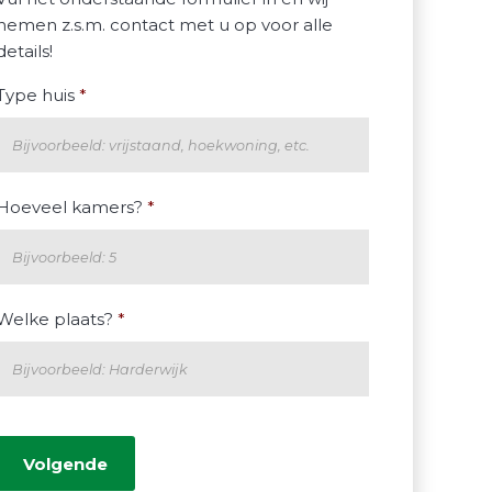
nemen z.s.m. contact met u op voor alle
details!
Type huis
*
Hoeveel kamers?
*
Welke plaats?
*