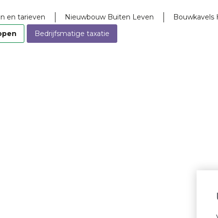
n en tarieven
Nieuwbouw Buiten Leven
Bouwkavels 
open
Bedrijfsmatige taxatie