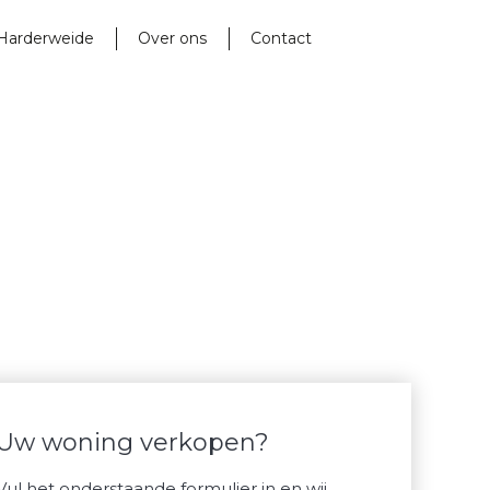
Harderweide
Over ons
Contact
Uw woning verkopen?
Vul het onderstaande formulier in en wij