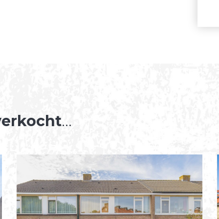
verkocht
...