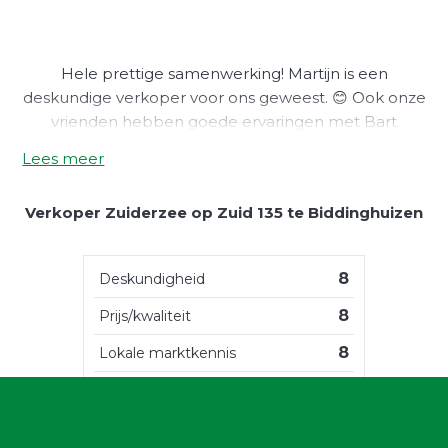
Hele prettige samenwerking! Martijn is een
deskundige verkoper voor ons geweest. 😊 Ook onze
vrienden hebben goede ervaringen met Bart
Janssen Makelaars
Lees meer
Verkoper Zuiderzee op Zuid 135 te Biddinghuizen
8
Deskundigheid
8
Prijs/kwaliteit
8
Lokale marktkennis
8
Service en begeleiding