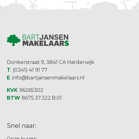
Donkerstraat 9, 3841 CA Harderwijk
T
. (0341) 41 91 77
E
.
info@bartjansenmakelaars.nl
KVK
96265302
BTW
8675.37.322.B.01
Snel naar:
Onze huizen