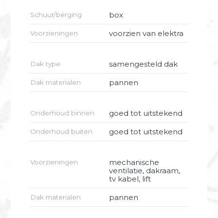
woonkamer met open keuken, serre,
box
Schuur/berging
balkon en dakterras.
4e Verdieping: Overloop, slaapgedeelte,
voorzien van elektra
Voorzieningen
badkamer en veel berging.
Aanvaarding: in overleg.
samengesteld dak
Dak type
pannen
Dak materialen
goed tot uitstekend
Onderhoud binnen
goed tot uitstekend
Onderhoud buiten
mechanische
Voorzieningen
ventilatie, dakraam,
tv kabel, lift
pannen
Dak materialen