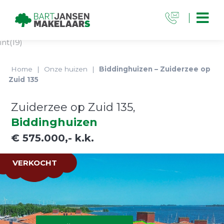
int(19)
Home
|
Onze huizen
|
Biddinghuizen – Zuiderzee op
Zuid 135
Zuiderzee op Zuid 135,
Biddinghuizen
€ 575.000,- k.k.
VERKOCHT