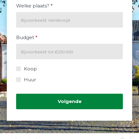
Welke plaats?
*
Budget
*
Koop
Koop
of
huur?
Huur