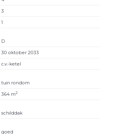
3
uur
1
g (2025)
taan
D
ing;
30 oktober 2033
c.v.-ketel
taan.
tuin rondom
en keuken, 3 slaapkamers, badkamer,
2
364 m
schilddak
goed