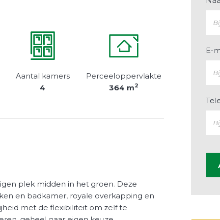
Na
E-m
Aantal kamers
Perceeloppervlakte
2
4
364 m
Tel
igen plek midden in het groen. Deze
ken en badkamer, royale overkapping en
heid met de flexibiliteit om zelf te
eren, geheel naar eigen keuze.