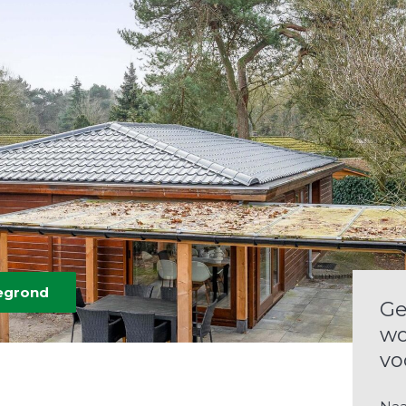
tegrond
Ge
wo
vo