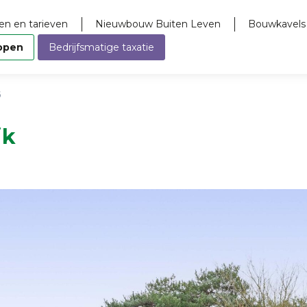
en en tarieven
Nieuwbouw Buiten Leven
Bouwkavels
open
Bedrijfsmatige taxatie
6
jk