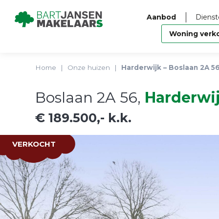
Aanbod
Dienst
Woning verk
int(65)
Home
|
Onze huizen
|
Harderwijk – Boslaan 2A 5
Boslaan 2A 56,
Harderwi
€ 189.500,- k.k.
VERKOCHT