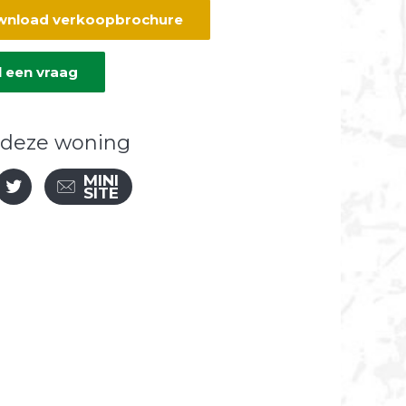
nload verkoopbrochure
l een vraag
 deze woning
MINI
SITE