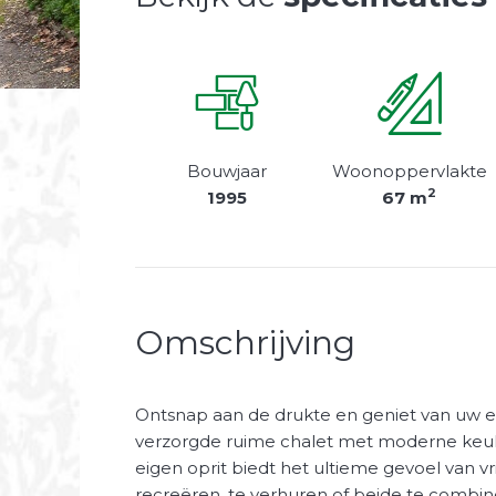
Bouwjaar
Woonoppervlakte
2
1995
67 m
Omschrijving
Ontsnap aan de drukte en geniet van uw e
verzorgde ruime chalet met moderne keu
eigen oprit biedt het ultieme gevoel van vrij
recreëren, te verhuren of beide te combin