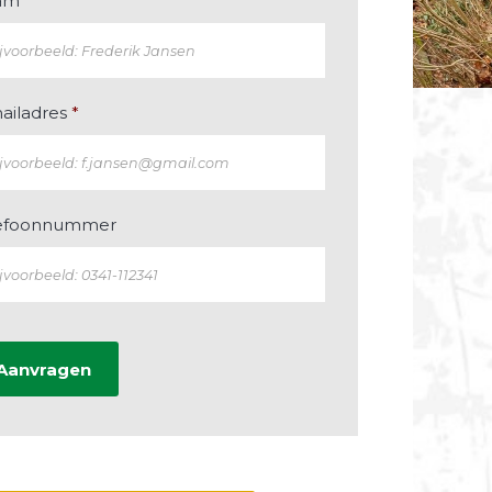
am
*
ailadres
*
efoonnummer