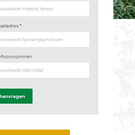
ailadres
*
efoonnummer