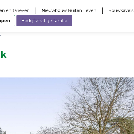
en en tarieven
Nieuwbouw Buiten Leven
Bouwkavels
open
Bedrijfsmatige taxatie
7
jk