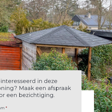
ïnteresseerd in deze
ning? Maak een afspraak
or een bezichtiging.
am
*