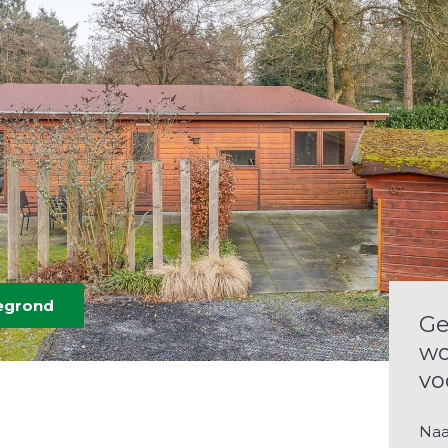
tegrond
Ge
wo
vo
Na