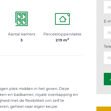
E-m
Aantal kamers
Perceeloppervlakte
2
3
219 m
Tel
igen plek midden in het groen. Deze
ken en badkamer, royale overkapping en
heid met de flexibiliteit om zelf te
eren, geheel naar eigen keuze.