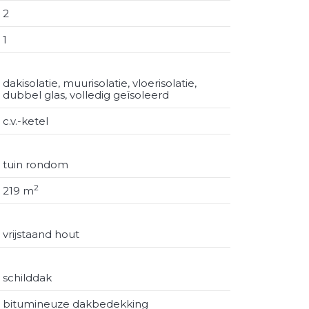
2
1
dakisolatie, muurisolatie, vloerisolatie,
dubbel glas, volledig geïsoleerd
taan
ing;
c.v.-ketel
taan.
tuin rondom
2
219 m
amer met open keuken, 2 slaapkamers,
vrijstaand hout
schilddak
bitumineuze dakbedekking