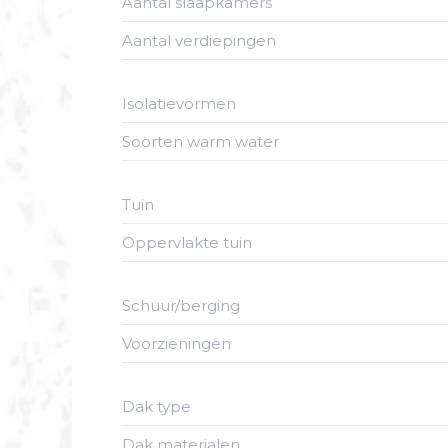
Aantal slaapkamers
Aantal verdiepingen
Isolatievormen
Soorten warm water
Tuin
Oppervlakte tuin
Schuur/berging
Voorzieningen
Dak type
Dak materialen