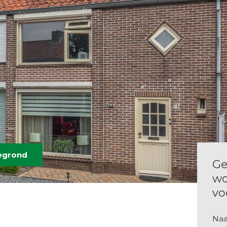
tegrond
Ge
wo
vo
Na