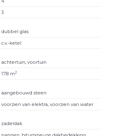
4
3
dubbel glas
c.v.-ketel
achtertuin, voortuin
2
178 m
aangebouwd steen
voorzien van elektra, voorzien van water
zadeldak
pannen, bitumineuze dakbedekking