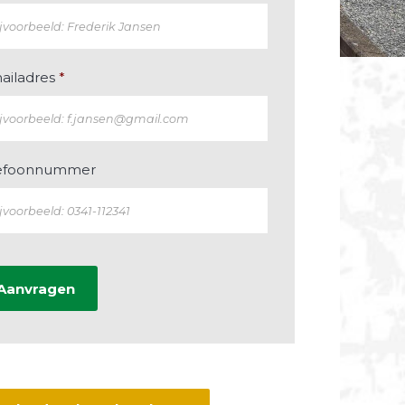
ailadres
*
efoonnummer