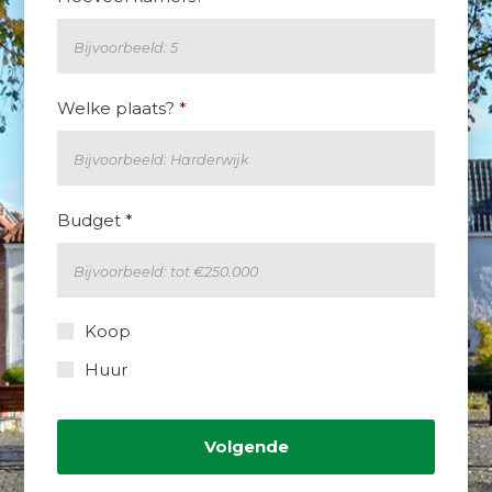
Welke plaats?
*
Budget
*
Koop
Koop
of
huur?
Huur