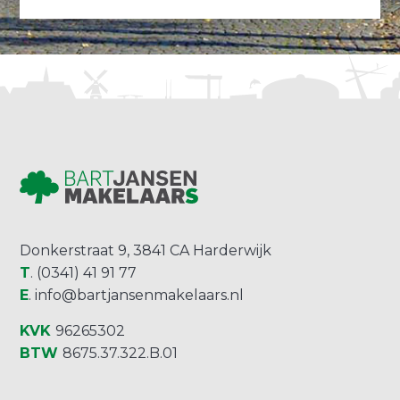
Donkerstraat 9, 3841 CA Harderwijk
T
. (0341) 41 91 77
E
.
info@bartjansenmakelaars.nl
KVK
96265302
BTW
8675.37.322.B.01