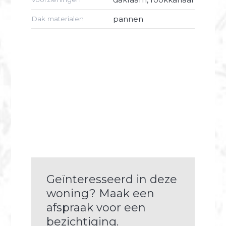
vlizotrap.
pannen
Dak materialen
Aanvaarding: in overleg.
Geïnteresseerd in deze
woning? Maak een
afspraak voor een
bezichtiging.